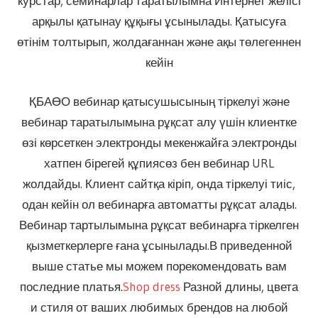
курстар, семинарлар таратылымна Интернет желісі
арқылы қатынау құқығы ұсынылады. Қатысуға
өтінім толтырып, жолдағаннан және ақы төлегеннен
кейін
ҚБАӨО вебинар қатысушысының тіркелуі және
вебинар таратылымына рұқсат алу үшін клиентке
өзі көрсеткен электронды мекенжайға электронды
хатпен бірегей құпиясөз бен вебинар URL
жолдайды. Клиент сайтқа кіріп, онда тіркелуі тиіс,
одан кейін ол вебинарға автоматты рұқсат алады.
Вебинар тартылымына рұқсат вебинарға тіркелген
қызметкерлерге ғана ұсынылады.В приведенной
выше статье мы можем порекомендовать вам
последние платья.
Shop dress
Разной длины, цвета
и стиля от ваших любимых брендов на любой