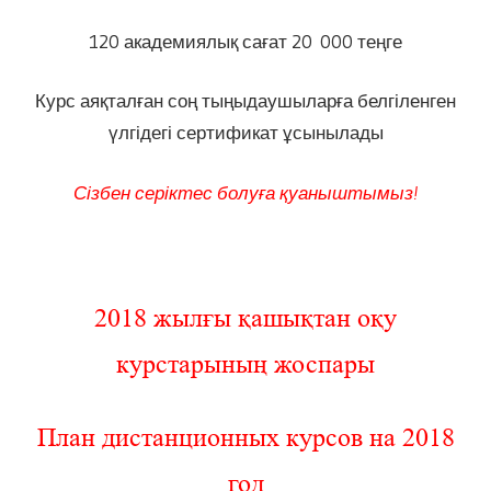
120 академиялық сағат 20 000 теңге
Курс аяқталған соң тыңыдаушыларға белгіленген
үлгідегі сертификат ұсынылады
Сізбен серіктес болуға қуаныштымыз!
2018 жылғы қашықтан оқу
курстарының жоспары
План дистанционных курсов на 201
8
го
д