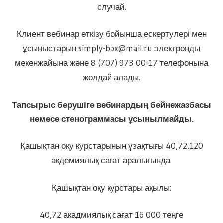
случай.
Клиент вебинар өткізу бойынша ескертулері мен
ұсыныстарын simply-box@mail.ru электронды
мекенжайына және 8 (707) 973-00-17 телефонына
жолдай алады.
Тапсырыс берушіге вебинардың бейнежазбасы
немесе стенограммасы ұсынылмайды.
Қашықтан оқу курстарының ұзақтығы 40,72,120
акдемиялық сағат аралығында.
Қашықтан оқу курстары ақылы:
40,72 акадмиялық сағат 16 000 теңге