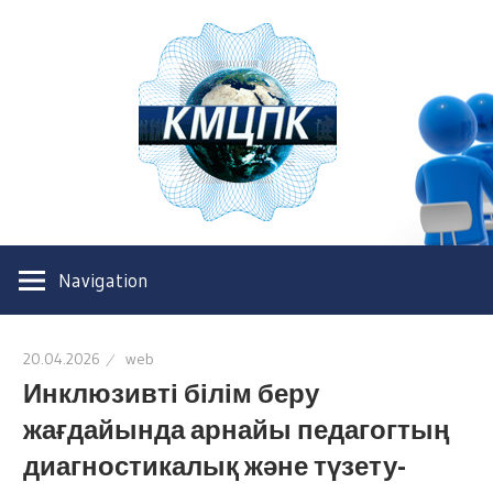
Казахс
Межре
центр
Казахстанский
повыш
межрегиональный
Navigation
центр
квали
повышения
квалификации
20.04.2026
web
Инклюзивті білім беру
жағдайында арнайы педагогтың
диагностикалық және түзету-