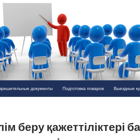
нский
ональный
зрешительные документы
Подготовка поваров
Выездные к
ия
ации
лім беру қажеттіліктері б