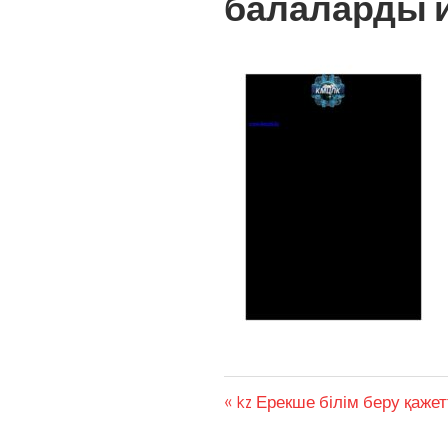
балаларды 
kz Ерекше білім беру қаже