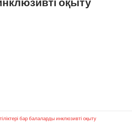
инклюзивті оқыту
ттіліктері бар балаларды инклюзивті оқыту