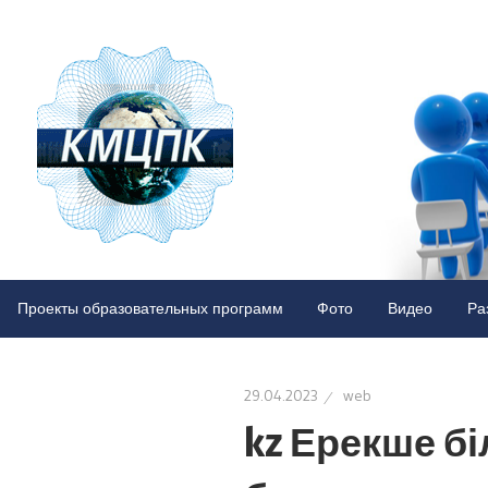
Казахста
Межреги
центр
Казахстанский
межрегиональный
Проекты образовательных программ
Фото
Видео
Ра
повышен
центр
повышения
квалификации
квалифик
29.04.2023
web
kz Ерекше бі