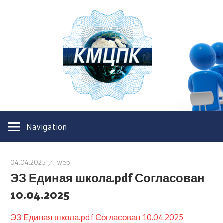
Казахс
Межре
центр
Казахстанский
повыш
межрегиональный
Navigation
центр
квали
повышения
квалификации
04.04.2025
web
ЭЗ Единая школа.pdf Согласован
10.04.2025
ЭЗ Единая школа.pdf Согласован 10.04.2025