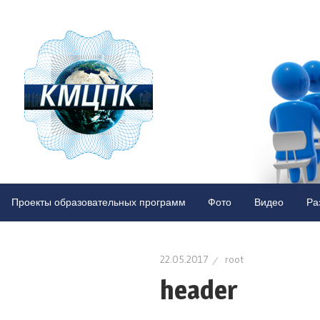
Казахста
Межреги
центр
Казахстанский
межрегиональный
Проекты образовательных программ
Фото
Видео
Ра
повышен
центр
повышения
квалификации
квалифик
22.05.2017
root
header