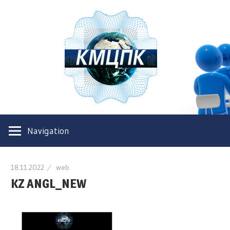
Казахс
Межре
центр
Казахстанский
повыш
межрегиональный
Navigation
центр
квали
повышения
квалификации
18.11.2022
web
KZ ANGL_NEW