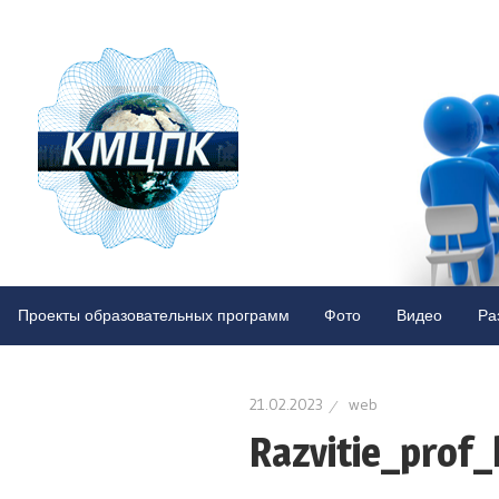
Казахста
Межреги
центр
Казахстанский
межрегиональный
Проекты образовательных программ
Фото
Видео
Ра
повышен
центр
повышения
квалификации
квалифик
21.02.2023
web
Razvitie_prof