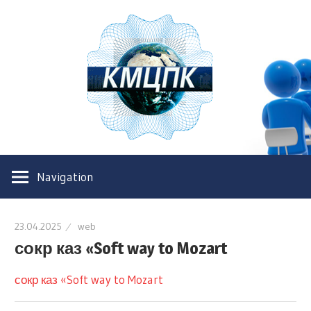
Казахс
Межре
центр
Казахстанский
повыш
межрегиональный
Navigation
центр
квали
повышения
квалификации
23.04.2025
web
сокр каз «Soft way to Mozart
сокр каз «Soft way to Mozart